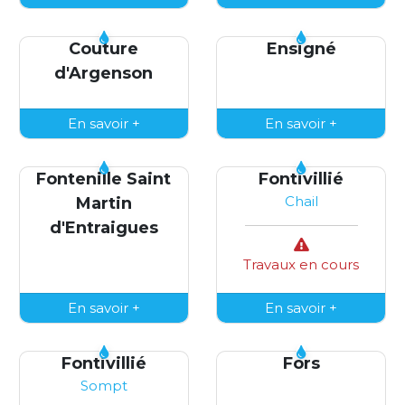
Couture
Ensigné
d'Argenson
En savoir +
En savoir +
Fontenille Saint
Fontivillié
Chail
Martin
d'Entraigues
Travaux en cours
En savoir +
En savoir +
Fontivillié
Fors
Sompt