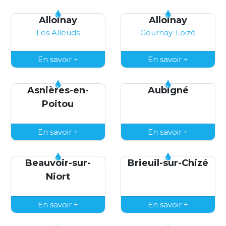
Alloinay
Alloinay
Les Alleuds
Gournay-Loizé
En savoir +
En savoir +
Asnières-en-
Aubigné
Poitou
En savoir +
En savoir +
Beauvoir-sur-
Brieuil-sur-Chizé
Niort
En savoir +
En savoir +