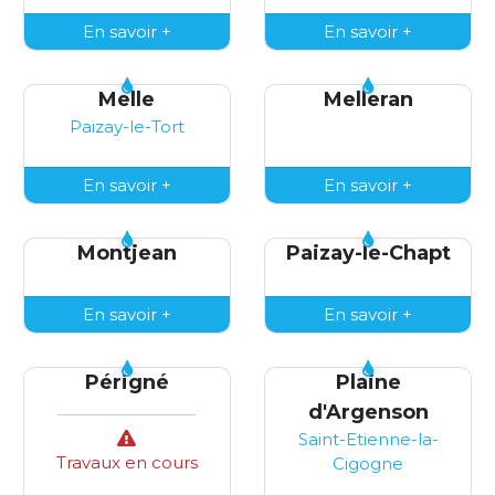
En savoir +
En savoir +
Melle
Melleran
Paizay-le-Tort
En savoir +
En savoir +
Montjean
Paizay-le-Chapt
En savoir +
En savoir +
Périgné
Plaine
d'Argenson
Saint-Etienne-la-
Travaux en cours
Cigogne