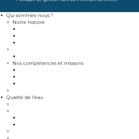
Qui sommes-nous ?
Notre histoire
Historique
Communes adhérentes / Territoire
Les instances de gouvernance
La structure
Les différents services
Nos compétences et missions
Production d'eau potable
Distribution eau potable
Défense incendie
Recrutement
Qualité de l'eau
Comprendre la qualité de l'eau
Programme Re-sources
Le programme Re-sources, c'est quoi ?
Les actions re-sources
Protection de la ressource
Liens utiles