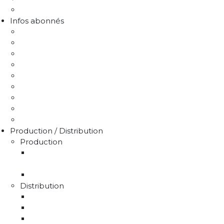
FAQ Chlorothalonil R471811
Infos abonnés
J'emménage / Je déménage
Mon compteur
Comprendre ma facture
Je paie ma facture
Déclaration puits / forage
Je détecte une fuite
Demande de devis
Trucs & astuces
Médiation de l'eau
Production / Distribution
Production
La production d'eau potable sur le territoire du
SMAEP4B
Rapport sur le prix et la qualité de l'eau
Distribution
La distribution
Rapport sur le prix et la qualité de l'eau
Unités de distribution