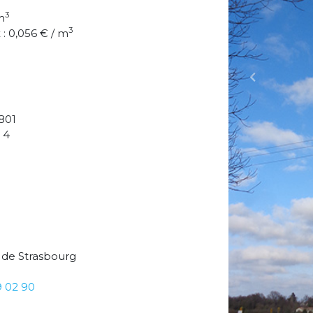
3
m
3
: 0,056 € / m
Previous
801
 4
 de Strasbourg
9 02 90
Réservoir de Lorigné