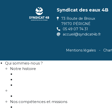
Syndicat des eaux 4B
73 Route de Brioux
79170 PÉRIGNÉ
05 49 07 74 31
accueil@syndicat4b.fr
Mentions légales
Char
Qui sommes-nous ?
Notre histoire
Historique
Communes adhérentes / Territoire
Les instances de gouvernance
La structure
Les différents services
Nos compétences et missions
Production d'eau potable