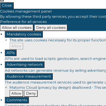
Close
Cookies management panel
By allowing these third party services, you accept their coo
Preference for all services
Allow all cookies
Deny all cookies
Mandatory cookies
This site uses cookies necessary for its proper functi
Allow
APIs
APIs are used to load scripts: geolocation, search engines, 
Advertising network
Ad networks can generate revenue by selling advertising
Audience measurement
The audience measurement services used to generate usef
Matomo Cloud (privacy by design)
disallowed
-
This se
Allow
Deny
Comments
Comments managers facilitate the filing of comments an