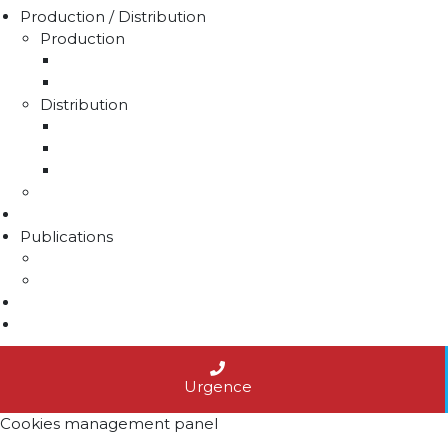
Production / Distribution
Production
La production d'eau potable sur le territoire du 
Rapport sur le prix et la qualité de l'eau
Distribution
La distribution
Rapport sur le prix et la qualité de l'eau
Unités de distribution
Travaux
Marchés publics
Publications
Lettres d'information
Actualités
Nous contacter
Agenda
Urgence
Cookies management panel