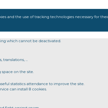
kies and the use of tracking technologies necessary for thei
oning which cannot be deactivated.
translations, ...
 space on the site.
ul statistics attendance to improve the site.
rvice can install 8 cookies.
d fight against spam.