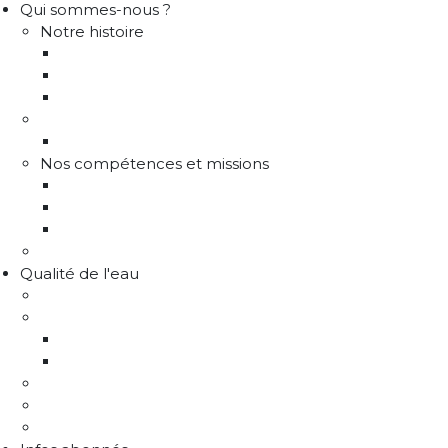
Qui sommes-nous ?
Notre histoire
Historique
Communes adhérentes / Territoire
Les instances de gouvernance
La structure
Les différents services
Nos compétences et missions
Production d'eau potable
Distribution eau potable
Défense incendie
Recrutement
Qualité de l'eau
Comprendre la qualité de l'eau
Programme Re-sources
Le programme Re-sources, c'est quoi ?
Les actions re-sources
Protection de la ressource
Liens utiles
FAQ Chlorothalonil R471811