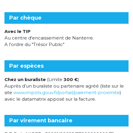
Par chèque
Avec le TIP
Au centre d'encaissement de Nanterre.
A l'ordre du "Trésor Public"
Par espèces
Chez un buraliste
(Limite
300 €
)
Auprès d’un buraliste ou partenaire agréé (liste sur le
site
www.impots.gouv.fr/portail/paiement-proximite
)
avec le datamatrix apposé sur la facture.
Par virement bancaire