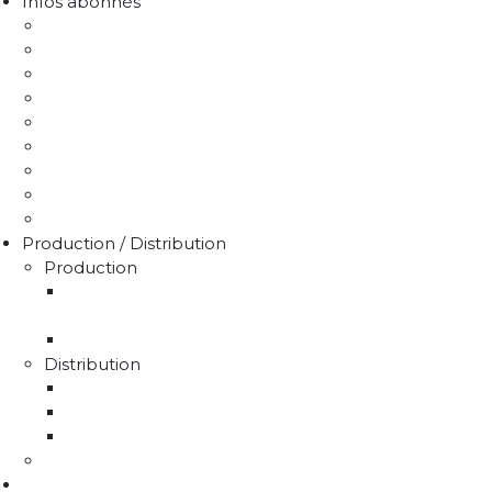
Infos abonnés
J'emménage / Je déménage
Mon compteur
Comprendre ma facture
Je paie ma facture
Déclaration puits / forage
Je détecte une fuite
Demande de devis
Trucs & astuces
Médiation de l'eau
Production / Distribution
Production
La production d'eau potable sur le territoire du
SMAEP4B
Rapport sur le prix et la qualité de l'eau
Distribution
La distribution
Rapport sur le prix et la qualité de l'eau
Unités de distribution
Travaux
Marchés publics