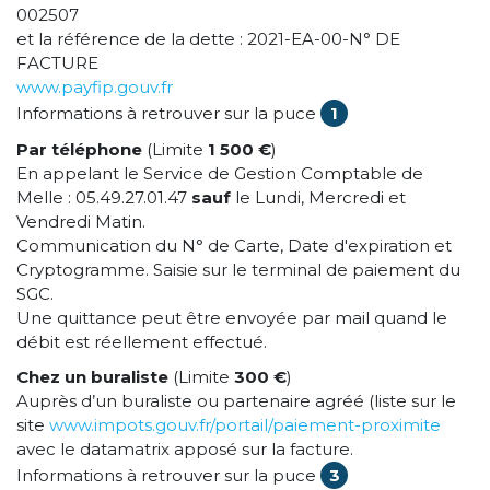
002507
et la référence de la dette : 2021-EA-00-N° DE
FACTURE
www.payfip.gouv.fr
Informations à retrouver sur la puce
1
Par téléphone
(Limite
1 500 €
)
En appelant le Service de Gestion Comptable de
Melle : 05.49.27.01.47
sauf
le Lundi, Mercredi et
Vendredi Matin.
Communication du N° de Carte, Date d'expiration et
Cryptogramme. Saisie sur le terminal de paiement du
SGC.
Une quittance peut être envoyée par mail quand le
débit est réellement effectué.
Chez un buraliste
(Limite
300 €
)
Auprès d’un buraliste ou partenaire agréé (liste sur le
site
www.impots.gouv.fr/portail/paiement-proximite
avec le datamatrix apposé sur la facture.
Informations à retrouver sur la puce
3