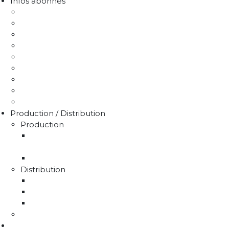
Infos abonnés
J'emménage / Je déménage
Mon compteur
Comprendre ma facture
Je paie ma facture
Déclaration puits / forage
Je détecte une fuite
Demande de devis
Trucs & astuces
Médiation de l'eau
Production / Distribution
Production
La production d'eau potable sur le territoire du
SMAEP4B
Rapport sur le prix et la qualité de l'eau
Distribution
La distribution
Rapport sur le prix et la qualité de l'eau
Unités de distribution
Travaux
Marchés publics