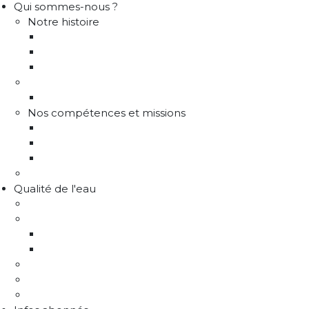
Qui sommes-nous ?
Notre histoire
Historique
Communes adhérentes / Territoire
Les instances de gouvernance
La structure
Les différents services
Nos compétences et missions
Production d'eau potable
Distribution eau potable
Défense incendie
Recrutement
Qualité de l'eau
Comprendre la qualité de l'eau
Programme Re-sources
Le programme Re-sources, c'est quoi ?
Les actions re-sources
Protection de la ressource
Liens utiles
FAQ Chlorothalonil R471811