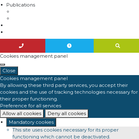
Publications
Lettres d'information
Actualités
Nous contacter
Agenda
Cookies management panel
Close
Cookies management panel
By allowing these third party services, you accept their
cookies and the use of tracking technologies necessary for
their proper functioning.
Preference for all services
Allow all cookies
Deny all cookies
Mandatory cookies
This site uses cookies necessary for its proper
functioning which cannot be deactivated.