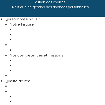
Gestion des cookies
Politique de gestion des données personnelles
Qui sommes-nous ?
Notre histoire
Historique
Communes adhérentes / Territoire
Les instances de gouvernance
La structure
Les différents services
Nos compétences et missions
Production d'eau potable
Distribution eau potable
Défense incendie
Recrutement
Qualité de l'eau
Comprendre la qualité de l'eau
Programme Re-sources
Le programme Re-sources, c'est quoi ?
Les actions re-sources