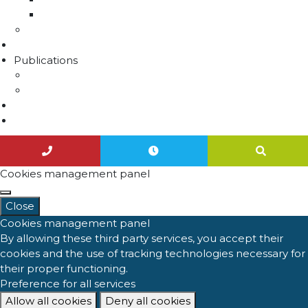
Unités de distribution
Travaux
Marchés publics
Publications
Lettres d'information
Actualités
Nous contacter
Agenda
Cookies management panel
Close
Cookies management panel
By allowing these third party services, you accept their
cookies and the use of tracking technologies necessary for
their proper functioning.
Preference for all services
Allow all cookies
Deny all cookies