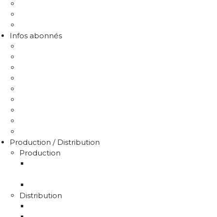
Protection de la ressource
Liens utiles
FAQ Chlorothalonil R471811
Infos abonnés
J'emménage / Je déménage
Mon compteur
Comprendre ma facture
Je paie ma facture
Déclaration puits / forage
Je détecte une fuite
Demande de devis
Trucs & astuces
Médiation de l'eau
Production / Distribution
Production
La production d'eau potable sur le territoire du
SMAEP4B
Rapport sur le prix et la qualité de l'eau
Distribution
La distribution
Rapport sur le prix et la qualité de l'eau