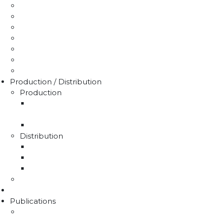
Comprendre ma facture
Je paie ma facture
Déclaration puits / forage
Je détecte une fuite
Demande de devis
Trucs & astuces
Médiation de l'eau
Production / Distribution
Production
La production d'eau potable sur le territoire du
SMAEP4B
Rapport sur le prix et la qualité de l'eau
Distribution
La distribution
Rapport sur le prix et la qualité de l'eau
Unités de distribution
Travaux
Marchés publics
Publications
Lettres d'information