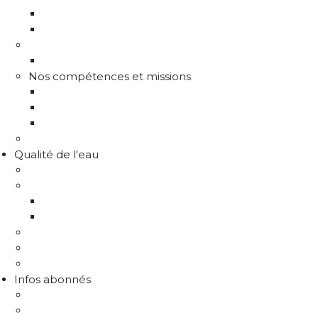
Communes adhérentes / Territoire
Les instances de gouvernance
La structure
Les différents services
Nos compétences et missions
Production d'eau potable
Distribution eau potable
Défense incendie
Recrutement
Qualité de l'eau
Comprendre la qualité de l'eau
Programme Re-sources
Le programme Re-sources, c'est quoi ?
Les actions re-sources
Protection de la ressource
Liens utiles
FAQ Chlorothalonil R471811
Infos abonnés
J'emménage / Je déménage
Mon compteur